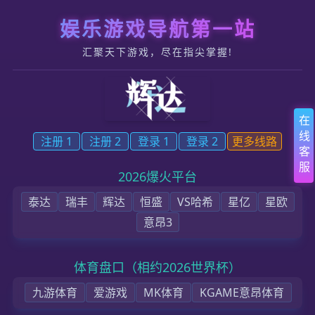
跳转到内容
HOME-华宇【一站式平台,VIP用户注册】
首页
公司简介
媒体中心
服务与支持
联系我们